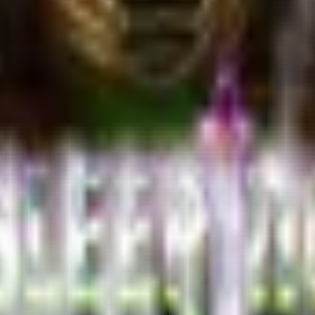
s New Member Terbesar Tanp
 kini semakin mudah dengan hadirnya
PUBGTOTO
slot o
betul kebutuhan para pemain baru yang menginginkan st
r yang tidak masuk akal, setiap pengguna yang baru men
laman bermain yang transparan dan menyenangkan sejak
aran
bonus
selamat datang yang bersaing ketat di industr
rikan kebebasan penuh untuk memanfaatkan modal tambah
gitu deposit pertama Anda berhasil disetujui, saldo b