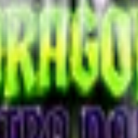
ini begitu digemari oleh komunitas slotter Indonesia. 
unakan data yang valid. Keamanan data pengguna juga d
an kebocoran informasi pribadi. Semua kemudahan ini 
i menyediakan ratusan variasi permainan slot dengan ti
erkemuka dunia memastikan setiap visual, audio, dan s
 utama kini bukan lagi sekadar impian, melainkan pelua
t adalah kunci utama untuk meraih keuntungan maksimal
tikan diri sebagai opsi terbaik bagi Anda yang mengu
elipatgandakan modal awal Anda sekarang juga. Segera