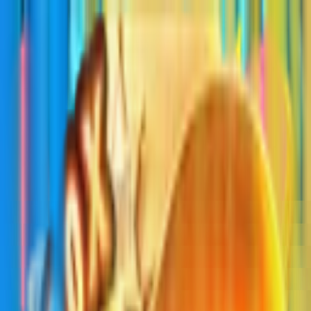
Daftar
Masuk
casino
Cari Permainan
koi gate
world cup 2026
plinko+
fury of anubis
limbo+
crash game
for you
slot
live casino
4
arcade
fishing
2603
635
104
21
Lagi Ngetrend
Lihat Semua
Fury of Anubis
Pragmatic Play
All Stars - World Cup 2026
Eclipse Studio
World Cup 2026
Eclipse Studio
Clash of Clans Super Mines SUPER RICH
SUPER RICH