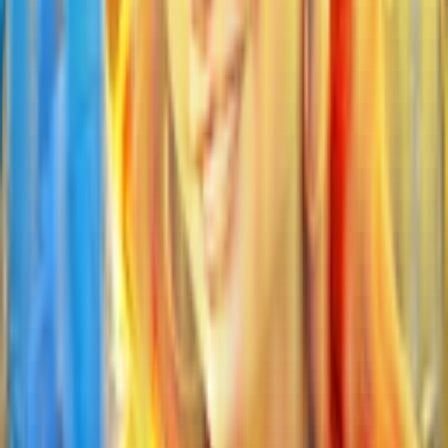
Spaceman
Pragmatic Play
XXXtreme Lightning Baccarat
Evolution Gaming
Speed Baccarat A
Evolution Gaming
Roulette 1
Pragmatic Play
Lightning Dragon Tiger
Evolution Gaming
Lightning Sic Bo
Evolution Gaming
Korean ONE Blackjack
Pragmatic Play
Game Terbaru
Lihat Semua
Color Game Bonanza
Pragmatic Play
Jade Legends
Pragmatic Play
Death Dominion
Pragmatic Play
Aztec Myth
Victory Ark Gaming
Three Egyptian Treasures
Victory Ark Gaming
Mahjong Self-Drawn Win 5
Victory Ark Gaming
Gates of Inca Queen
Victory Ark Gaming
Thor Deluxe
Victory Ark Gaming
Dragon & Lion Dance
Victory Ark Gaming
WILD QUEEN'S FORTUNE
Victory Ark Gaming
PUBGTOTO Slot Online
Bonus New Member