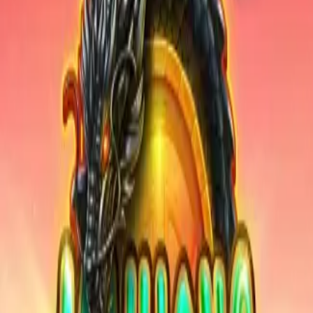
tanpa syarat ribet. Sebagai situs taruhan modern,
platform ini memahami betul kebutuhan para pemain
baru yang menginginkan start awal yang mulus.
Tanpa perlu melewati proses verifikasi yang berbelit-
belit atau akumulasi turnover yang tidak masuk akal,
setiap pengguna yang baru mendaftar bisa langsung
mengklaim keuntungan ekstra mereka. Langkah ini
diambil demi menciptakan pengalaman bermain yang
transparan dan menyenangkan sejak hari pertama
bergabung.
Salah satu daya tarik utama dari pubgtoto adalah
besaran
bonus
selamat datang yang bersaing ketat di
industri ini. Ketika situs lain membatasi keuntungan
pemain dengan aturan tersembunyi, di sini Anda
justru diberikan kebebasan penuh untuk
memanfaatkan modal tambahan tersebut pada
berbagai pilihan permainan. Sistem klaim otomatis
yang terintegrasi memastikan bahwa begitu deposit
pertama Anda berhasil disetujui, saldo bonus akan
langsung masuk ke dalam dompet akun tanpa perlu