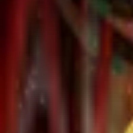
Gold Panther Maxways
Spade Gaming
Farmland Frenzy Maxways
Spade Gaming
Hammer of Thunder
Spade Gaming
Royale House
Spade Gaming
Moji Mania
Spade Gaming
Panda Opera
Spade Gaming
Sugar Party
Spade Gaming
Gemstone Rush
Spade Gaming
Secrets of Anubis
Spade Gaming
Captain Golds Fortune
Spade Gaming
Journey to the Wild
Spade Gaming
Rabbit Riches
Spade Gaming
Caishen Deluxe Maxways
Spade Gaming
Fruits Mania
Spade Gaming
Halloween Vacation
Spade Gaming
Candy Pop 2
Spade Gaming
Galaxy Guardian
Spade Gaming
Fury Max Lucky Road
Spade Gaming
Christmas Miracles
Spade Gaming
Golden Fist
Spade Gaming
Highway Fortune
Spade Gaming
God's Kitchen
Spade Gaming
Fist of Gold
Spade Gaming