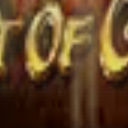
ini begitu digemari oleh komunitas slotter Indonesia. 
unakan data yang valid. Keamanan data pengguna juga d
an kebocoran informasi pribadi. Semua kemudahan ini 
i menyediakan ratusan variasi permainan slot dengan ti
erkemuka dunia memastikan setiap visual, audio, dan s
 utama kini bukan lagi sekadar impian, melainkan pelua
t adalah kunci utama untuk meraih keuntungan maksimal
tikan diri sebagai opsi terbaik bagi Anda yang mengu
elipatgandakan modal awal Anda sekarang juga. Segera