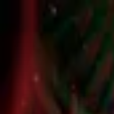
Daftar
Masuk
casino
Cari Permainan
plinko+
all stars - world cup 2026
koi gate
lightning roulette
limbo+
crash game
for you
slot
live casino
4
arcade
fishing
2603
635
104
21
Provider :
Spade Gaming
Filter :
TERKENAL
Legacy Of Kong Maxways
Spade Gaming