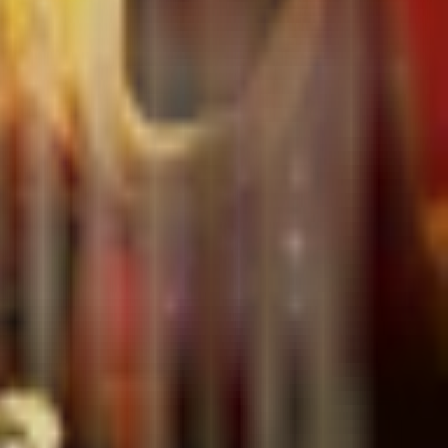
a Syarat Ribet
nline bonus new member terbesar tanpa syarat ribet.
art awal yang mulus. Tanpa perlu melewati proses
daftar bisa langsung mengklaim keuntungan ekstra
 hari pertama bergabung.
i ini. Ketika situs lain membatasi keuntungan pemain
an tersebut pada berbagai pilihan permainan. Sistem
onus akan langsung masuk ke dalam dompet akun tanpa