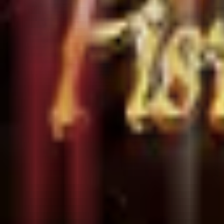
Kemudahan akses menjadi pilar penting mengapa situs 
hanya membutuhkan waktu kurang dari tiga menit mengg
Anda bisa fokus menyusun strategi tanpa khawatir ak
setiap putaran taruhan.
Selain bonus melimpah untuk anggota baru, platform in
Kerjasama dengan berbagai penyedia perangkat lunak t
tanpa gangguan teknis. Kesempatan memenangkan hadiah
mencoba keberuntungan mereka.
Sebagai kesimpulan, memilih tempat bermain yang tepa
bonus new member terbesar tanpa syarat ribet membuk
nyata. Jangan lewatkan
kesempatan
emas ini untuk m
yang berbeda dari situs lainnya.