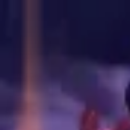
Daftar
Masuk
casino
Cari Permainan
duck hunters
crazy time
limbo+
plinko+
super sic bo
crash game
for you
slot
live casino
4
arcade
fishing
2603
635
104
21
Provider :
Habanero
Filter :
TERKENAL
Super Fruit Blast
Habanero