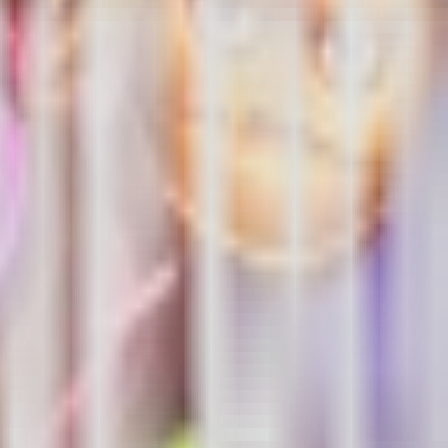
a Syarat Ribet
nline bonus new member terbesar tanpa syarat ribet.
art awal yang mulus. Tanpa perlu melewati proses
daftar bisa langsung mengklaim keuntungan ekstra
 hari pertama bergabung.
i ini. Ketika situs lain membatasi keuntungan pemain
an tersebut pada berbagai pilihan permainan. Sistem
onus akan langsung masuk ke dalam dompet akun tanpa