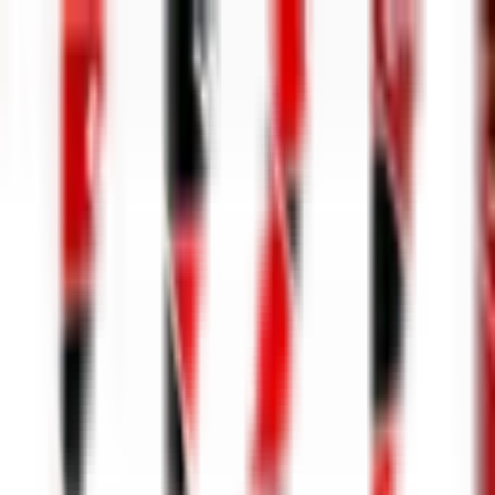
Daftar
Masuk
casino
Cari Permainan
limbo+
fire in the hole 3
koi gate
duck hunters
spire+
crash game
for you
slot
live casino
4
arcade
fishing
2603
635
104
21
Provider :
World Match
Filter :
TERKENAL
American Roulette -Privee
World Match