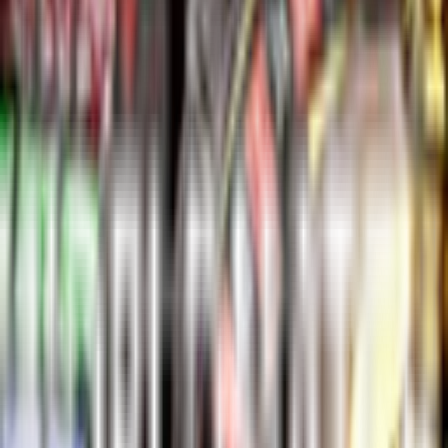
Selain bonus melimpah untuk anggota baru, platform
ini menyediakan ratusan variasi permainan slot
dengan tingkat pengembalian yang sangat tinggi bagi
pemain. Kerjasama dengan berbagai penyedia
perangkat lunak terkemuka dunia memastikan setiap
visual, audio, dan sistem keadilan permainan berjalan
dengan optimal tanpa gangguan teknis. Kesempatan
memenangkan hadiah utama kini bukan lagi sekadar
impian, melainkan peluang nyata yang bisa diraih oleh
siapa saja yang berani mencoba keberuntungan
mereka.
Sebagai kesimpulan, memilih tempat bermain yang
tepat adalah kunci utama untuk meraih keuntungan
maksimal dalam dunia hiburan digital. PUBGTOTO slot
online bonus new member terbesar tanpa syarat ribet
membuktikan diri sebagai opsi terbaik bagi Anda yang
mengutamakan kecepatan, transparansi, dan
keuntungan nyata. Jangan lewatkan
kesempatan
emas ini untuk melipatgandakan modal awal Anda