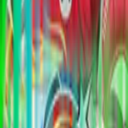
baru yang menginginkan start awal yang mulus.
Tanpa perlu melewati proses verifikasi yang berbelit-
belit atau akumulasi turnover yang tidak masuk akal,
setiap pengguna yang baru mendaftar bisa langsung
mengklaim keuntungan ekstra mereka. Langkah ini
diambil demi menciptakan pengalaman bermain yang
transparan dan menyenangkan sejak hari pertama
bergabung.
Salah satu daya tarik utama dari pubgtoto adalah
besaran
bonus
selamat datang yang bersaing ketat di
industri ini. Ketika situs lain membatasi keuntungan
pemain dengan aturan tersembunyi, di sini Anda
justru diberikan kebebasan penuh untuk
memanfaatkan modal tambahan tersebut pada
berbagai pilihan permainan. Sistem klaim otomatis
yang terintegrasi memastikan bahwa begitu deposit
pertama Anda berhasil disetujui, saldo bonus akan
langsung masuk ke dalam dompet akun tanpa perlu
mengemis kepada layanan pelanggan.