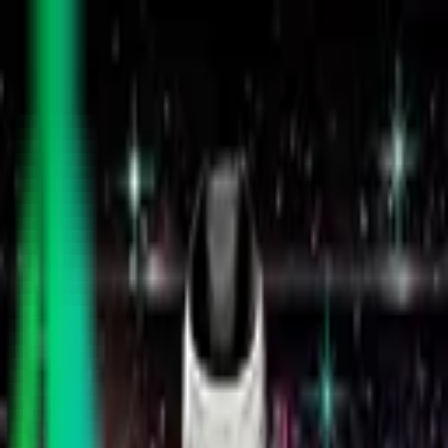
Daftar
Masuk
casino
Cari Permainan
plinko+
mines+
clash of clans super rich
duck hunters
lightning roulette
crash game
for you
slot
live casino
4
arcade
fishing
2603
635
104
21
Provider :
Microgaming
Filter :
TERKENAL
Mega Money Wheel
Microgaming