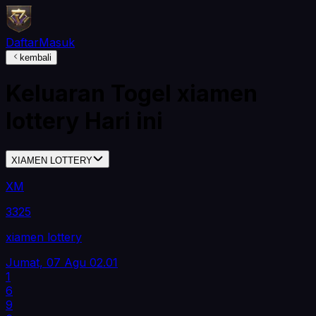
Daftar
Masuk
kembali
Keluaran Togel
xiamen
lottery
Hari ini
XIAMEN LOTTERY
XM
3325
xiamen lottery
Jumat, 07 Agu
02.01
1
6
9