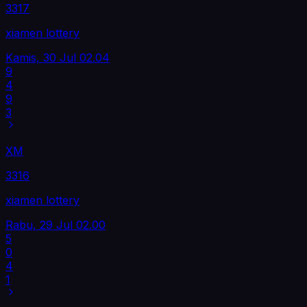
3317
xiamen lottery
Kamis, 30 Jul
02.04
9
4
9
3
XM
3316
xiamen lottery
Rabu, 29 Jul
02.00
5
0
4
1