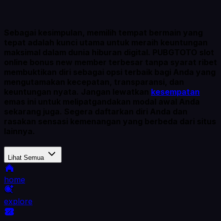
Sebagai kesimpulan, memilih tempat bermain yang
tepat adalah kunci utama untuk meraih keuntungan
maksimal dalam dunia hiburan digital. PUBGTOTO slot
online bonus new member terbesar tanpa syarat ribet
membuktikan diri sebagai opsi terbaik bagi Anda yang
mengutamakan kecepatan, transparansi, dan
keuntungan nyata. Jangan lewatkan
kesempatan
emas ini untuk melipatgandakan modal awal Anda
sekarang juga. Segera daftarkan diri Anda dan
rasakan sensasi kemenangan yang berbeda dari situs
lainnya.
Lihat Semua
home
explore