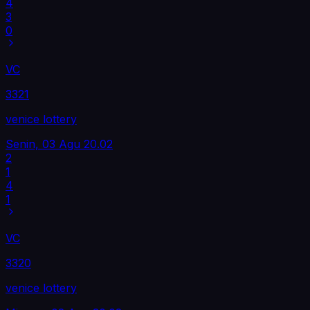
4
3
0
VC
3321
venice lottery
Senin, 03 Agu
20.02
2
1
4
1
VC
3320
venice lottery