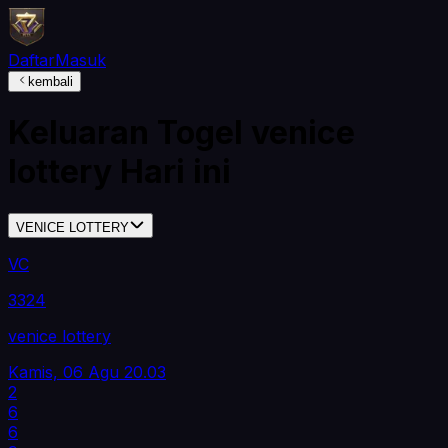
Daftar
Masuk
kembali
Keluaran Togel
venice
lottery
Hari ini
VENICE LOTTERY
VC
3324
venice lottery
Kamis, 06 Agu
20.03
2
6
6