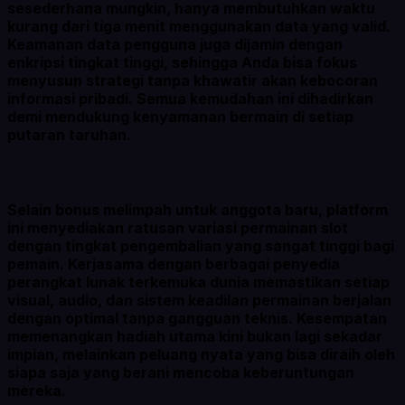
sesederhana mungkin, hanya membutuhkan waktu
kurang dari tiga menit menggunakan data yang valid.
Keamanan data pengguna juga dijamin dengan
enkripsi tingkat tinggi, sehingga Anda bisa fokus
menyusun strategi tanpa khawatir akan kebocoran
informasi pribadi. Semua kemudahan ini dihadirkan
demi mendukung kenyamanan bermain di setiap
putaran taruhan.
Selain bonus melimpah untuk anggota baru, platform
ini menyediakan ratusan variasi permainan slot
dengan tingkat pengembalian yang sangat tinggi bagi
pemain. Kerjasama dengan berbagai penyedia
perangkat lunak terkemuka dunia memastikan setiap
visual, audio, dan sistem keadilan permainan berjalan
dengan optimal tanpa gangguan teknis. Kesempatan
memenangkan hadiah utama kini bukan lagi sekadar
impian, melainkan peluang nyata yang bisa diraih oleh
siapa saja yang berani mencoba keberuntungan
mereka.