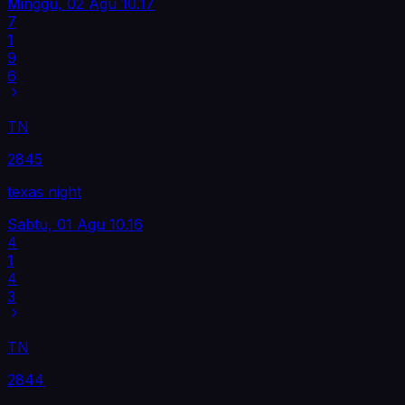
Minggu, 02 Agu
10.17
7
1
9
6
TN
2845
texas night
Sabtu, 01 Agu
10.16
4
1
4
3
TN
2844