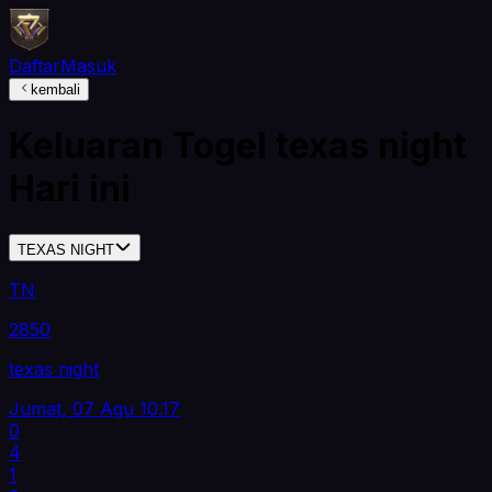
Daftar
Masuk
kembali
Keluaran Togel
texas night
Hari ini
TEXAS NIGHT
TN
2850
texas night
Jumat, 07 Agu
10.17
0
4
1