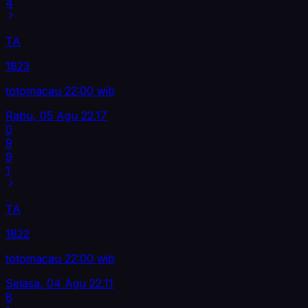
4
TA
1823
totomacau 22:00 wib
Rabu, 05 Agu
22.17
0
9
9
1
TA
1822
totomacau 22:00 wib
Selasa, 04 Agu
22.11
8