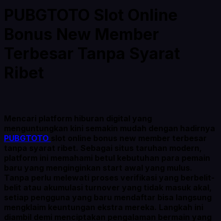
PUBGTOTO Slot Online
Bonus New Member
Terbesar Tanpa Syarat
Ribet
Mencari platform hiburan digital yang
menguntungkan kini semakin mudah dengan hadirnya
PUBGTOTO
slot online bonus new member terbesar
tanpa syarat ribet. Sebagai situs taruhan modern,
platform ini memahami betul kebutuhan para pemain
baru yang menginginkan start awal yang mulus.
Tanpa perlu melewati proses verifikasi yang berbelit-
belit atau akumulasi turnover yang tidak masuk akal,
setiap pengguna yang baru mendaftar bisa langsung
mengklaim keuntungan ekstra mereka. Langkah ini
diambil demi menciptakan pengalaman bermain yang