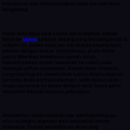
transparan dan menyenangkan sejak hari pertama
bergabung.
Salah satu daya tarik utama dari pubgtoto adalah
besaran
bonus
selamat datang yang bersaing ketat di
industri ini. Ketika situs lain membatasi keuntungan
pemain dengan aturan tersembunyi, di sini Anda
justru diberikan kebebasan penuh untuk
memanfaatkan modal tambahan tersebut pada
berbagai pilihan permainan. Sistem klaim otomatis
yang terintegrasi memastikan bahwa begitu deposit
pertama Anda berhasil disetujui, saldo bonus akan
langsung masuk ke dalam dompet akun tanpa perlu
mengemis kepada layanan pelanggan.
Kemudahan akses menjadi pilar penting mengapa
situs ini begitu digemari oleh komunitas slotter
Indonesia. Proses pendaftaran dirancang