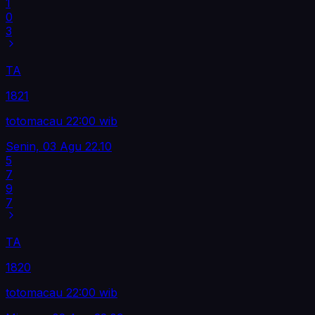
1
0
3
TA
1821
totomacau 22:00 wib
Senin, 03 Agu
22.10
5
7
9
7
TA
1820
totomacau 22:00 wib