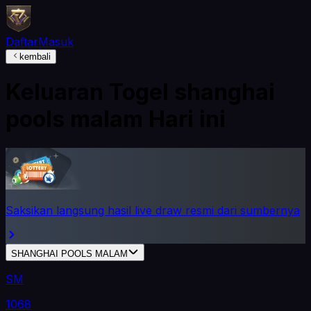
Daftar
Masuk
kembali
Keluaran Togel
shanghai
pools malam
Hari ini
Saksikan langsung hasil live draw resmi dari sumbernya
SHANGHAI POOLS MALAM
SM
1068