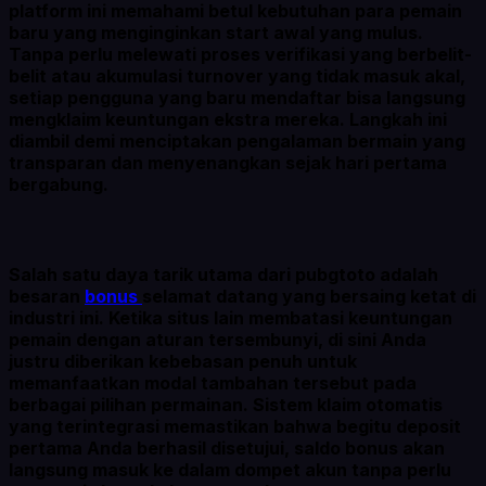
platform ini memahami betul kebutuhan para pemain
baru yang menginginkan start awal yang mulus.
Tanpa perlu melewati proses verifikasi yang berbelit-
belit atau akumulasi turnover yang tidak masuk akal,
setiap pengguna yang baru mendaftar bisa langsung
mengklaim keuntungan ekstra mereka. Langkah ini
diambil demi menciptakan pengalaman bermain yang
transparan dan menyenangkan sejak hari pertama
bergabung.
Salah satu daya tarik utama dari pubgtoto adalah
besaran
bonus
selamat datang yang bersaing ketat di
industri ini. Ketika situs lain membatasi keuntungan
pemain dengan aturan tersembunyi, di sini Anda
justru diberikan kebebasan penuh untuk
memanfaatkan modal tambahan tersebut pada
berbagai pilihan permainan. Sistem klaim otomatis
yang terintegrasi memastikan bahwa begitu deposit
pertama Anda berhasil disetujui, saldo bonus akan
langsung masuk ke dalam dompet akun tanpa perlu