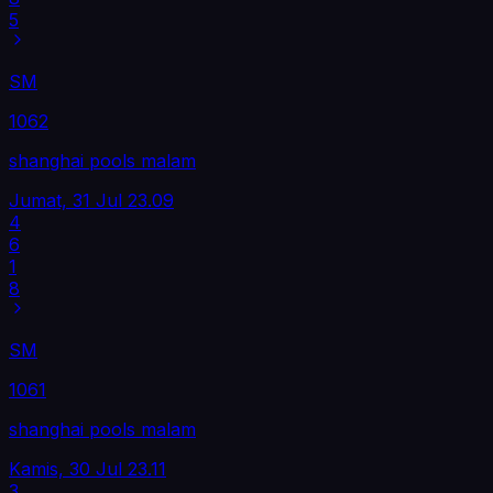
5
SM
1062
shanghai pools malam
Jumat, 31 Jul
23.09
4
6
1
8
SM
1061
shanghai pools malam
Kamis, 30 Jul
23.11
3