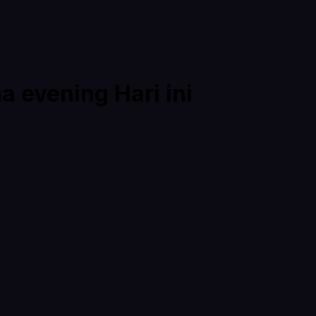
na evening
Hari ini