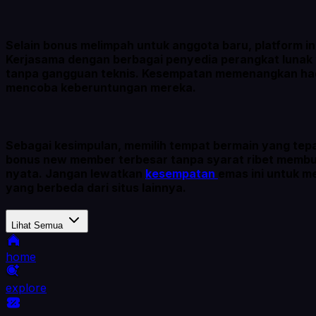
Selain bonus melimpah untuk anggota baru, platform in
Kerjasama dengan berbagai penyedia perangkat lunak t
tanpa gangguan teknis. Kesempatan memenangkan hadiah
mencoba keberuntungan mereka.
Sebagai kesimpulan, memilih tempat bermain yang tepa
bonus new member terbesar tanpa syarat ribet membuk
nyata. Jangan lewatkan
kesempatan
emas ini untuk m
yang berbeda dari situs lainnya.
Lihat Semua
home
explore