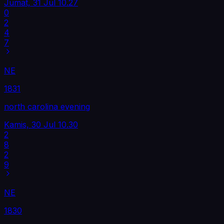
Jumat, 31 Jul
10.27
0
2
4
7
NE
1831
north carolina evening
Kamis, 30 Jul
10.30
2
8
2
9
NE
1830