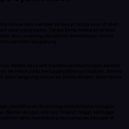
nline bonus new member terbesar tanpa syarat ribet.
art awal yang mulus. Tanpa perlu melewati proses
daftar bisa langsung mengklaim keuntungan ekstra
 hari pertama bergabung.
i ini. Ketika situs lain membatasi keuntungan pemain
an tersebut pada berbagai pilihan permainan. Sistem
onus akan langsung masuk ke dalam dompet akun tanpa
Proses pendaftaran dirancang sesederhana mungkin,
ijamin dengan enkripsi tingkat tinggi, sehingga
dihadirkan demi mendukung kenyamanan bermain di