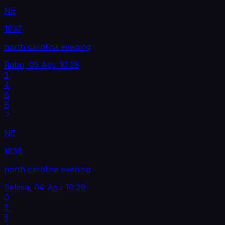
NE
1837
north carolina evening
Rabu, 05 Agu
10.28
3
4
6
6
NE
1836
north carolina evening
Selasa, 04 Agu
10.29
0
5
5