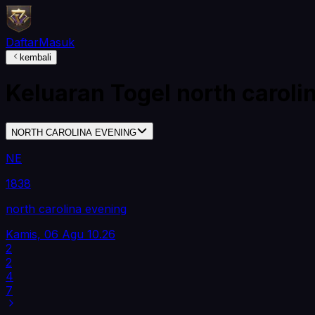
Daftar
Masuk
kembali
Keluaran Togel
north caroli
NORTH CAROLINA EVENING
NE
1838
north carolina evening
Kamis, 06 Agu
10.26
2
2
4
7