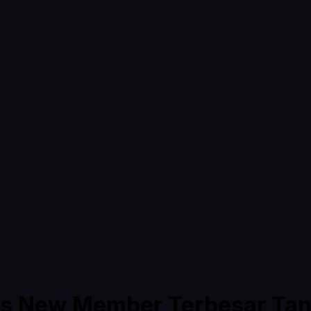
s New Member Terbesar Tanp