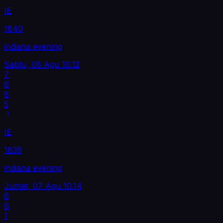
IE
1840
indiana evening
Sabtu, 08 Agu
10.12
7
6
8
5
IE
1839
indiana evening
Jumat, 07 Agu
10.14
6
6
1