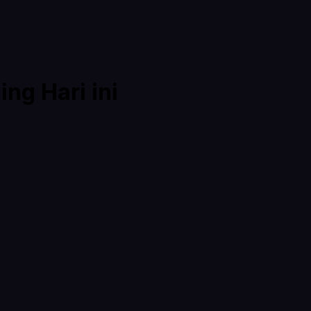
ning
Hari ini