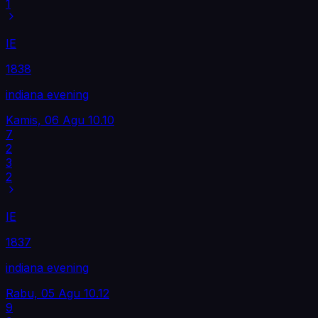
1
IE
1838
indiana evening
Kamis, 06 Agu
10.10
7
2
3
2
IE
1837
indiana evening
Rabu, 05 Agu
10.12
9