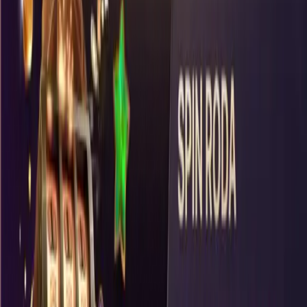
• Jackpot Rp 10,000,000
🟢 Syarat Dapat Kode SPIN:
✅ Melakukan Deposit minimal dengan total 200,000
dalam kurun waktu 1 Minggu
✅ Minimal deposit dilakukan di 2 hari berbeda
✅ Aktif bermain di game apa pun
✅ Klaim kode ke WA Admin setiap hari Senin
📲 FORMAT KLAIM:
CLAIM RODA BONUS – [ID USER] – [Tanggal Deposit]
🔁 Contoh: CLAIM RODA BONUS – LXTOTO88 – 2, 4, 6
Juni