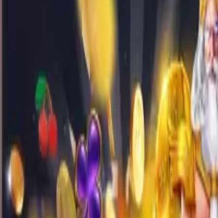
Nominal Deposit & Nilai Putaran:
💰 Rp 40.000 – 59.999 ➜ 17✘ Spin x 400
💰 Rp 60.000 – 79.999 ➜ 17✘ Spin x 600
💰 Rp 80.000 – 99.999 ➜ 17✘ Spin x 800
💰 Rp 100.000 – 199.999 ➜ 17✘ Spin x 1.000
💰 Rp 200.000 ke atas ➜ 17✘ Spin x 2.000