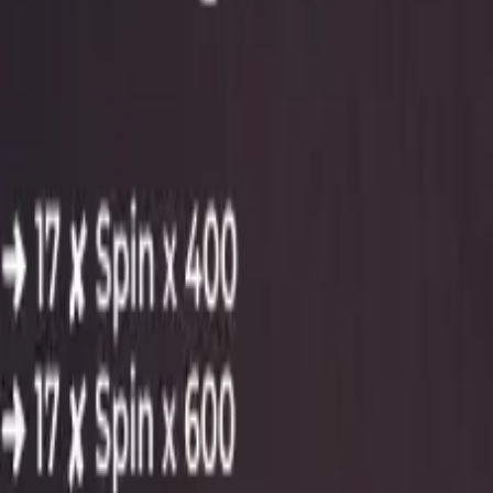
a Syarat Ribet
nline bonus new member terbesar tanpa syarat ribet.
art awal yang mulus. Tanpa perlu melewati proses
daftar bisa langsung mengklaim keuntungan ekstra
 hari pertama bergabung.
i ini. Ketika situs lain membatasi keuntungan pemain
an tersebut pada berbagai pilihan permainan. Sistem
onus akan langsung masuk ke dalam dompet akun tanpa