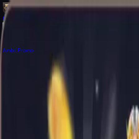
Daftar
Masuk
kembali
Detail Promosi
Ambil Promo
🎰✨ FREE SPIN 17✘ SPESIAL PRAGMATIC! ✨🎰
Khusus untuk semua member baru & lama!
Nikmati 17x Putaran Gratis hanya dengan deposit mini
🔻 Syarat & Ketentuan: