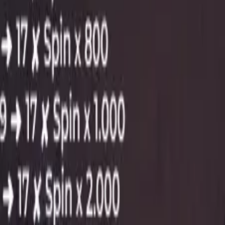
Proses pendaftaran dirancang sesederhana mungkin,
ijamin dengan enkripsi tingkat tinggi, sehingga
dihadirkan demi mendukung kenyamanan bermain di
ngkat pengembalian yang sangat tinggi bagi pemain.
istem keadilan permainan berjalan dengan optimal
ng nyata yang bisa diraih oleh siapa saja yang berani
 dalam dunia hiburan digital. PUBGTOTO slot online
tamakan kecepatan, transparansi, dan keuntungan
 daftarkan diri Anda dan rasakan sensasi kemenangan