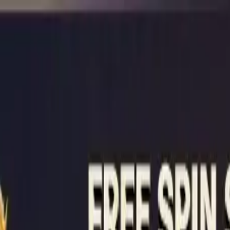
mal Rp40.000!