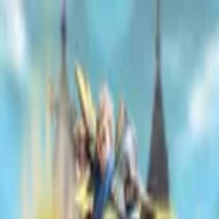
Daftar
Masuk
sport
Cari Permainan
Provider :
All
Sports Book
SBOBET
Sports Book
Saba
E-Sports
Saba
3
/
3
Game
Page
1
of
1
PUBGTOTO Slot Online
Bonus New Member
Terbesar Tanpa Syarat