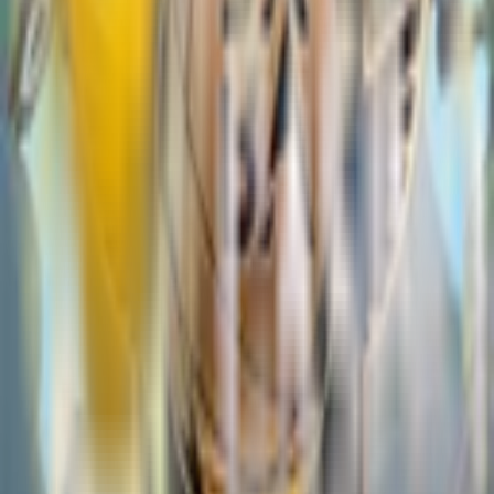
demi mendukung kenyamanan bermain di setiap
putaran taruhan.
Selain bonus melimpah untuk anggota baru, platform
ini menyediakan ratusan variasi permainan slot
dengan tingkat pengembalian yang sangat tinggi bagi
pemain. Kerjasama dengan berbagai penyedia
perangkat lunak terkemuka dunia memastikan setiap
visual, audio, dan sistem keadilan permainan berjalan
dengan optimal tanpa gangguan teknis. Kesempatan
memenangkan hadiah utama kini bukan lagi sekadar
impian, melainkan peluang nyata yang bisa diraih oleh
siapa saja yang berani mencoba keberuntungan
mereka.
Sebagai kesimpulan, memilih tempat bermain yang
tepat adalah kunci utama untuk meraih keuntungan
maksimal dalam dunia hiburan digital. PUBGTOTO slot