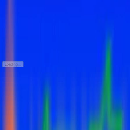
Aces and Eights 50 Hand
Habanero
Aces and Eights 10 Hand
Habanero
Aces and Eights 1 Hand
Habanero
Aces and Eights 100 Hand
Habanero
All American Poker 1 Hand
Habanero
All American Poker 10 Hand
Habanero
All American Poker 5 Hand
Habanero
All American Poker 100 Hand
Habanero
All American Poker 50 Hand
Habanero
Bonus Deuces Wild 1 Hand
Habanero
Bonus Deuces Wild 10 Hand
Habanero
Loading...
24
/
62
Game
Page
1
of
3
PUBGTOTO Slot Online
Bonus New Member
Terbesar Tanpa Syarat