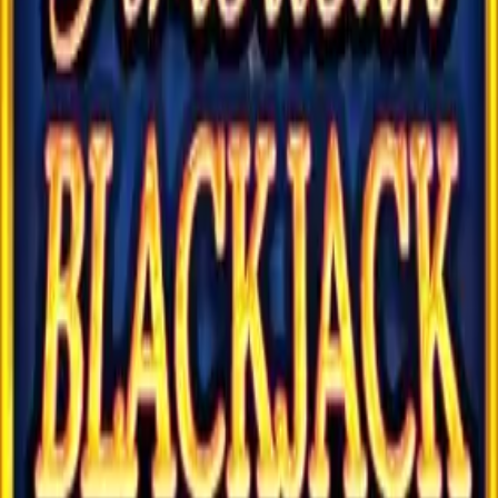
perangkat lunak terkemuka dunia memastikan setiap
visual, audio, dan sistem keadilan permainan berjalan
dengan optimal tanpa gangguan teknis. Kesempatan
memenangkan hadiah utama kini bukan lagi sekadar
impian, melainkan peluang nyata yang bisa diraih oleh
siapa saja yang berani mencoba keberuntungan
mereka.
Sebagai kesimpulan, memilih tempat bermain yang
tepat adalah kunci utama untuk meraih keuntungan
maksimal dalam dunia hiburan digital. PUBGTOTO slot
online bonus new member terbesar tanpa syarat ribet
membuktikan diri sebagai opsi terbaik bagi Anda yang
mengutamakan kecepatan, transparansi, dan
keuntungan nyata. Jangan lewatkan
kesempatan
emas ini untuk melipatgandakan modal awal Anda
sekarang juga. Segera daftarkan diri Anda dan
rasakan sensasi kemenangan yang berbeda dari situs
lainnya.