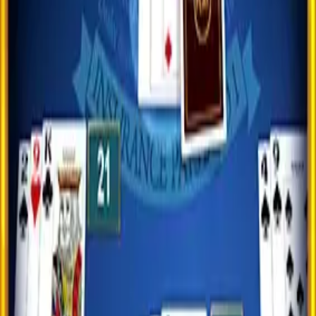
tanpa syarat ribet. Sebagai situs taruhan modern,
platform ini memahami betul kebutuhan para pemain
baru yang menginginkan start awal yang mulus.
Tanpa perlu melewati proses verifikasi yang berbelit-
belit atau akumulasi turnover yang tidak masuk akal,
setiap pengguna yang baru mendaftar bisa langsung
mengklaim keuntungan ekstra mereka. Langkah ini
diambil demi menciptakan pengalaman bermain yang
transparan dan menyenangkan sejak hari pertama
bergabung.
Salah satu daya tarik utama dari pubgtoto adalah
besaran
bonus
selamat datang yang bersaing ketat di
industri ini. Ketika situs lain membatasi keuntungan
pemain dengan aturan tersembunyi, di sini Anda
justru diberikan kebebasan penuh untuk
memanfaatkan modal tambahan tersebut pada
berbagai pilihan permainan. Sistem klaim otomatis
yang terintegrasi memastikan bahwa begitu deposit
pertama Anda berhasil disetujui, saldo bonus akan
langsung masuk ke dalam dompet akun tanpa perlu