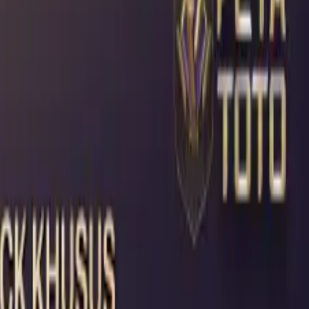
 PGSoft)
.
 dalamnya.
 berhak menerima cashback.
h periode tersebut berakhir