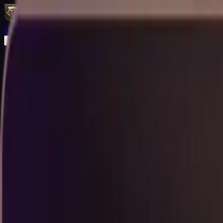
Daftar
Masuk
kembali
Info
BONUS CASHBACK
Info Cashback
untuk
MEMBER
setia
L
Cashback Pragmatic Play
Kekalahan
Rp200.000 – Rp999.999 →
Cashback 1
Kekalahan
Rp1.000.000 – Rp4.999.999
→ Cashback
Kekalahan
Rp5.000.000 ke atas
→ Cashback 20%
Cashback Provider Lain