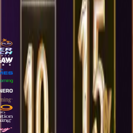
online
online