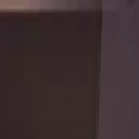
XGROUP!
0%
 15%