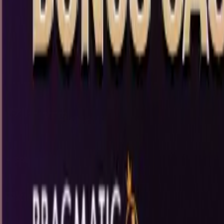
Catatan:
Apabila pada periode pembagian cashback Anda tid
dari
jumlah taruhan yang dimainkan, bukan dari no
SALAM MANGEMENT
LXGROUP~
metode pembayaran
online
online