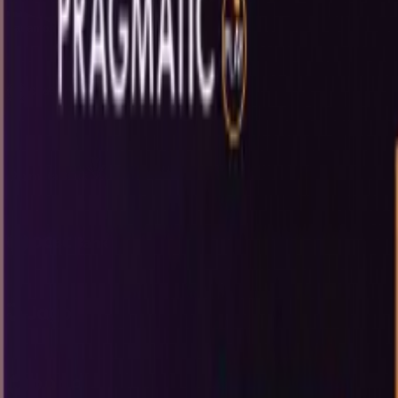
online
online
online
online
online