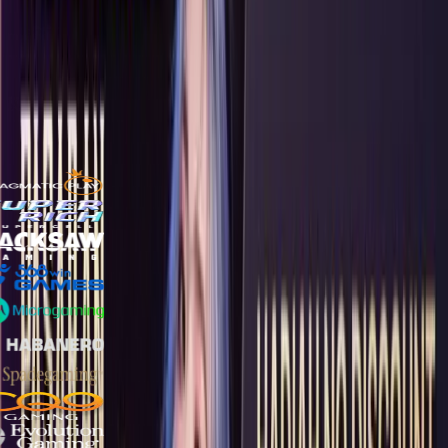
online
online