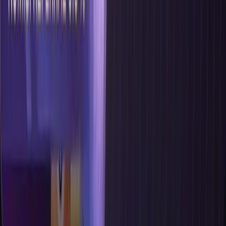
mereka.
Sebagai kesimpulan, memilih tempat bermain yang
tepat adalah kunci utama untuk meraih keuntungan
maksimal dalam dunia hiburan digital. PUBGTOTO slot
online bonus new member terbesar tanpa syarat ribet
membuktikan diri sebagai opsi terbaik bagi Anda yang
mengutamakan kecepatan, transparansi, dan
keuntungan nyata. Jangan lewatkan
kesempatan
emas ini untuk melipatgandakan modal awal Anda
sekarang juga. Segera daftarkan diri Anda dan
rasakan sensasi kemenangan yang berbeda dari situs
lainnya.
Lihat Semua
home
explore