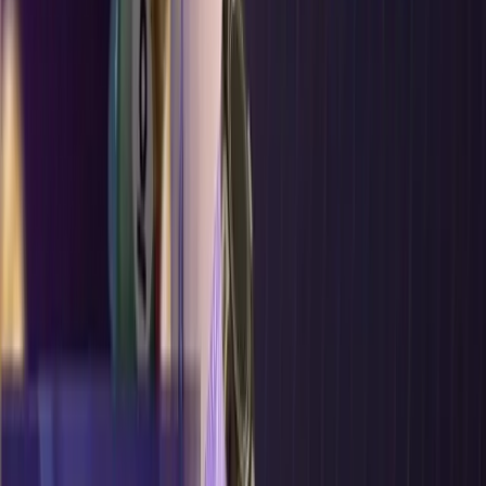
diambil demi menciptakan pengalaman bermain yang
transparan dan menyenangkan sejak hari pertama
bergabung.
Salah satu daya tarik utama dari pubgtoto adalah
besaran
bonus
selamat datang yang bersaing ketat di
industri ini. Ketika situs lain membatasi keuntungan
pemain dengan aturan tersembunyi, di sini Anda
justru diberikan kebebasan penuh untuk
memanfaatkan modal tambahan tersebut pada
berbagai pilihan permainan. Sistem klaim otomatis
yang terintegrasi memastikan bahwa begitu deposit
pertama Anda berhasil disetujui, saldo bonus akan
langsung masuk ke dalam dompet akun tanpa perlu
mengemis kepada layanan pelanggan.
Kemudahan akses menjadi pilar penting mengapa
situs ini begitu digemari oleh komunitas slotter