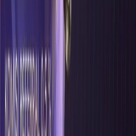
Indonesia. Proses pendaftaran dirancang
sesederhana mungkin, hanya membutuhkan waktu
kurang dari tiga menit menggunakan data yang valid.
Keamanan data pengguna juga dijamin dengan
enkripsi tingkat tinggi, sehingga Anda bisa fokus
menyusun strategi tanpa khawatir akan kebocoran
informasi pribadi. Semua kemudahan ini dihadirkan
demi mendukung kenyamanan bermain di setiap
putaran taruhan.
Selain bonus melimpah untuk anggota baru, platform
ini menyediakan ratusan variasi permainan slot
dengan tingkat pengembalian yang sangat tinggi bagi
pemain. Kerjasama dengan berbagai penyedia
perangkat lunak terkemuka dunia memastikan setiap
visual, audio, dan sistem keadilan permainan berjalan
dengan optimal tanpa gangguan teknis. Kesempatan
memenangkan hadiah utama kini bukan lagi sekadar
impian, melainkan peluang nyata yang bisa diraih oleh
siapa saja yang berani mencoba keberuntungan