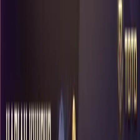
online
online
online
online
online
online